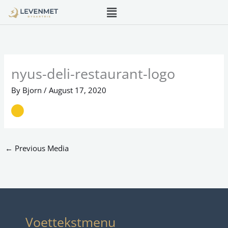
Menu
Skip
to
content
nyus-deli-restaurant-logo
By
Bjorn
/
August 17, 2020
←
Previous Media
Voettekstmenu