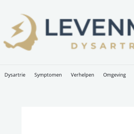
Skip
to
content
Dysartrie
Symptomen
Verhelpen
Omgeving