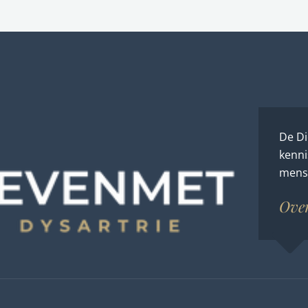
De Di
kenni
mense
Ove