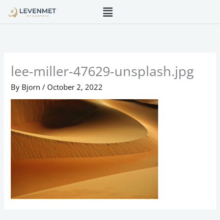
Menu
Skip
to
content
lee-miller-47629-unsplash.jpg
By
Bjorn
/
October 2, 2022