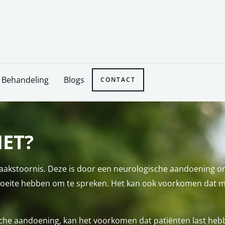
Behandeling
Blogs
CONTACT
HET?
spraakstoornis. Deze is door een neurologische aandoening o
 moeite hebben om te spreken. Het kan ook voorkomen dat
sche aandoening, kan het voorkomen dat patiënten last hebb