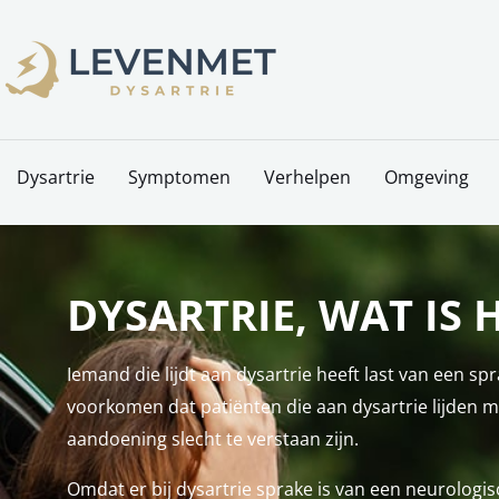
Skip
to
content
Dysartrie
Symptomen
Verhelpen
Omgeving
DYSARTRIE, WAT IS 
Iemand die lijdt aan dysartrie heeft last van een 
voorkomen dat patiënten die aan dysartrie lijden
aandoening slecht te verstaan zijn.
Omdat er bij dysartrie sprake is van een neurologi