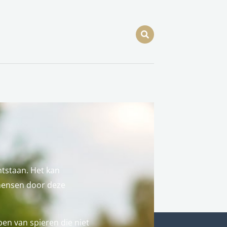
ntstaan. Het kan
 mensen door deze
en van spieren die niet