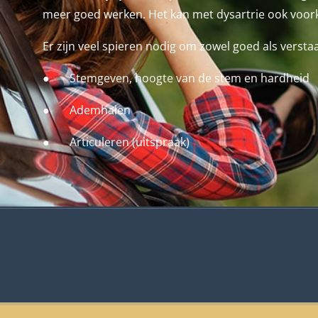
meer goed werken. Het kan met dysartrie ook voor
Er zijn veel spieren nodig om zowel goed als versta
● Stemgeven, hoogte van de stem en hardheid
● Ademhalen
● Articuleren (uitspraak)