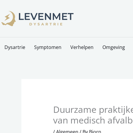
Skip
to
content
Dysartrie
Symptomen
Verhelpen
Omgeving
Duurzame praktijke
van medisch afval
/
Algemeen
/ By
Bjorn