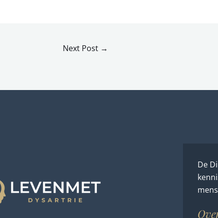
Next Post
→
De Di
kenni
mense
Ove